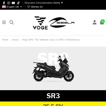
Descubre Concesionarios Siebla ▼
English GB
Wishlist (
0
)
0
Home
motos
Voge SR3: The Ultimate Leap to 300cc Performance
SR3
SR3